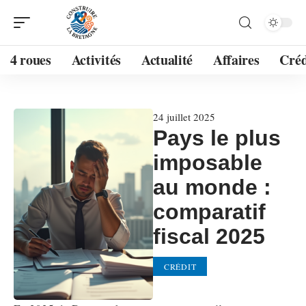
4 roues
Activités
Actualité
Affaires
Créd
24 juillet 2025
Pays le plus
imposable
au monde :
comparatif
fiscal 2025
CRÉDIT