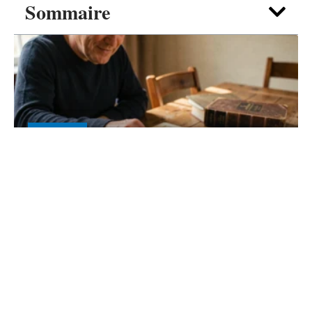
Sommaire
ACTIVITÉS
IN Scrabble valide dans l’ODS 2026
: mise à jour et nuances à savoir
6 août 2026
Contact
Mentions Légales
Sitemap
© 2025 | construirelabretagne.org