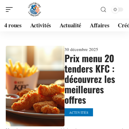
4 roues
Activités
Actualité
Affaires
Créd
30 décembre 2025
Prix menu 20
tenders KFC :
découvrez les
meilleures
offres
ACTIVITÉS