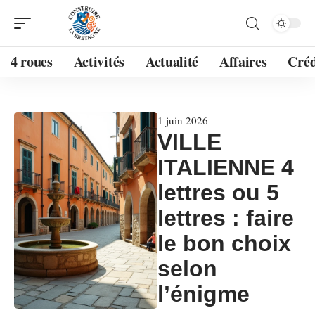
4 roues
Activités
Actualité
Affaires
Créd
1 juin 2026
VILLE
ITALIENNE 4
lettres ou 5
lettres : faire
le bon choix
selon
l’énigme