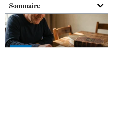
Sommaire
ACTIVITÉS
IN Scrabble valide dans l’ODS 2026
: mise à jour et nuances à savoir
6 août 2026
Contact
Mentions Légales
Sitemap
© 2025 | construirelabretagne.org