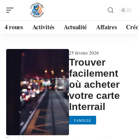
4 roues
Activités
Actualité
Affaires
Créd
25 février 2026
Trouver
facilement
où acheter
votre carte
Interrail
FAMILLE