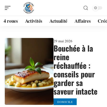
4 roues
Activités
Actualité
Affaires
Créd
29 mai 2026
Bouchée à la
reine
réchauffée :
conseils pour
garder sa
saveur intacte
DOMICILE