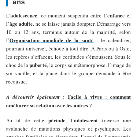
ans
adolescence
enfance
L’
, ce moment suspendu entre l’
et
âge adulte
l’
, ne se laisse jamais dompter. Démarrage vers
10 ou 12 ans, terminus autour de la majorité, selon
Organisation mondiale de la santé
l’
: le calendrier,
pourtant universel, échoue à tout dire. À Paris ou à Oslo,
les repères s’effacent, les certitudes s’émoussent. Sous le
puberté
choc de la
, le corps se métamorphose, l’image de
soi vacille, et la place dans le groupe demande à être
recousue.
Facile à vivre : comment
A découvrir également :
améliorer sa relation avec les autres ?
période
adolescent
Au fil de cette
, l’
traverse une
avalanche de mutations physiques et psychiques. Les
attaches familiales se distendent, l’appel de l’autonomie