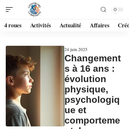
4 roues
Activités
Actualité
Affaires
Créd
24 juin 2025
Changement
s à 16 ans :
évolution
physique,
psychologiq
ue et
comporteme