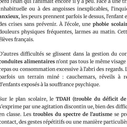
perd l’élan qui l’animait encore il y a peu. Face à une t
inhabituelle ou à des angoisses inexplicables, l’inq
anxieux
, les peurs prennent parfois le dessus, l’enfant
des crises sans prévenir. À l’école, une
phobie scolai
douleurs physiques fréquentes, larmes au matin. Ce
élèves français.
D’autres difficultés se glissent dans la gestion du co
conduites alimentaires
n’ont pas tous le même visage 
repas ou consommation excessive à l’abri des regards. 
parfois un terrain miné : cauchemars, réveils à r
d’enfants exposés à la souffrance psychique.
Sur le plan scolaire, le
TDAH (trouble du déficit de 
s’exprime par une agitation discontin ue, bien des diffic
en classe. Les
troubles du spectre de l’autisme
se pré
contact, des gestes répétitifs ou une manière particuliè