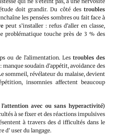
ristesse qui ne s’éteint pas, à une nervosité
uiétude doit grandir. Du côté des
troubles
 enchaîne les pensées sombres ou fait face à
re
peut s’installer : refus d’aller en classe,
tte problématique touche près de 3 % des
rps ou de l’alimentation. Les
troubles des
: manque soudain d’appétit, avoidance des
Le sommeil, révélateur du malaise, devient
épétition, insomnies affectent beaucoup
l’attention avec ou sans hyperactivité)
ultés à se fixer et des réactions impulsives
sentent à travers des d ifficultés dans le
re d’ user du langage.