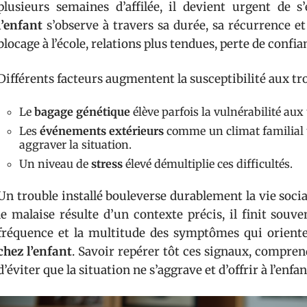
plusieurs semaines d’affilée, il devient urgent de 
l’enfant
s’observe à travers sa durée, sa récurrence et
blocage à l’école, relations plus tendues, perte de confi
Différents facteurs augmentent la susceptibilité aux tro
Le
bagage génétique
élève parfois la vulnérabilité aux 
Les
événements extérieurs
comme un climat familial t
aggraver la situation.
Un niveau de
stress
élevé démultiplie ces difficultés.
Un trouble installé bouleverse durablement la vie social
le malaise résulte d’un contexte précis, il finit souve
fréquence et la multitude des symptômes qui orient
chez l’enfant
. Savoir repérer tôt ces signaux, compren
d’éviter que la situation ne s’aggrave et d’offrir à l’enf