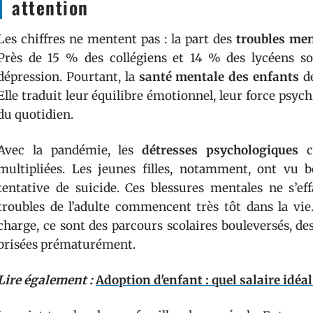
attention
Les chiffres ne mentent pas : la part des
troubles me
Près de 15 % des collégiens et 14 % des lycéens s
dépression. Pourtant, la
santé mentale des enfants
dé
Elle traduit leur équilibre émotionnel, leur force psych
du quotidien.
Avec la pandémie, les
détresses psychologiques
ch
multipliées. Les jeunes filles, notamment, ont vu 
tentative de suicide. Ces blessures mentales ne s’ef
troubles de l’adulte commencent très tôt dans la vie
charge, ce sont des parcours scolaires bouleversés, d
brisées prématurément.
Lire également :
Adoption d'enfant : quel salaire idéa