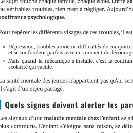
Le sujet touche chaque famille, chaque école. Entre
sa
ou véritables troubles, rien n’est à négliger. Aujourd’
souffrance psychologique
.
Pour repérer les différents visages de ces troubles, il est 
Dépression, troubles anxieux, difficultés de comporte
et se confondent parfois avec un moment de décourag
Mais quand la mécanique s’installe, c’est la confianc
scolarité qui vacille.
La santé mentale des jeunes n’appartient pas qu’au secte
il s’agit d’un enjeu partagé.
Quels signes doivent alerter les pa
Les signaux d’une
maladie mentale chez l’enfant
se gl
plus communs. L’enfant s’éloigne sans raison, se déto