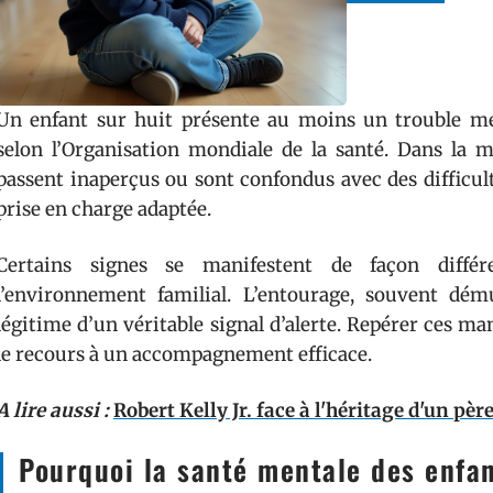
Un enfant sur huit présente au moins un trouble men
selon l’Organisation mondiale de la santé. Dans la 
passent inaperçus ou sont confondus avec des difficult
prise en charge adaptée.
Certains signes se manifestent de façon diffé
l’environnement familial. L’entourage, souvent dém
légitime d’un véritable signal d’alerte. Repérer ces m
le recours à un accompagnement efficace.
A lire aussi :
Robert Kelly Jr. face à l'héritage d'un pèr
Pourquoi la santé mentale des enfan