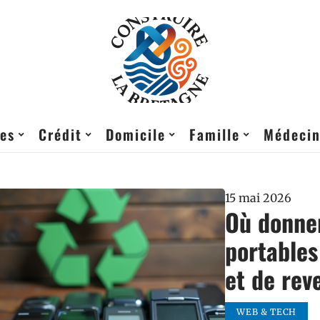
res
Crédit
Domicile
Famille
Médeci
15 mai 2026
Où donner
portables
et de rev
WEB & TECH