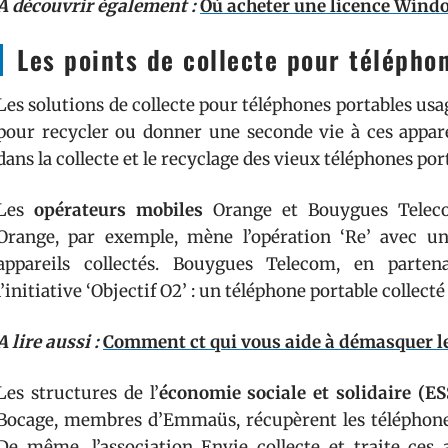
A découvrir également :
Où acheter une licence Wind
Les points de collecte pour télépho
Les solutions de collecte pour téléphones portables usag
pour recycler ou donner une seconde vie à ces apparei
dans la collecte et le recyclage des vieux téléphones por
Les
opérateurs mobiles
Orange et Bouygues Telecom
Orange, par exemple, mène l’opération ‘Re’ avec u
appareils collectés. Bouygues Telecom, en parte
l’initiative ‘Objectif O2’ : un téléphone portable collect
A lire aussi :
Comment ct qui vous aide à démasquer le
Les structures de l’
économie sociale et solidaire (ES
Bocage, membres d’Emmaüs, récupèrent les téléphones 
De même, l’association Envie collecte et traite ces