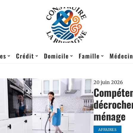
res
Crédit
Domicile
Famille
Médeci
20 juin 2026
Compéten
décroche
ménage
AFFAIRES