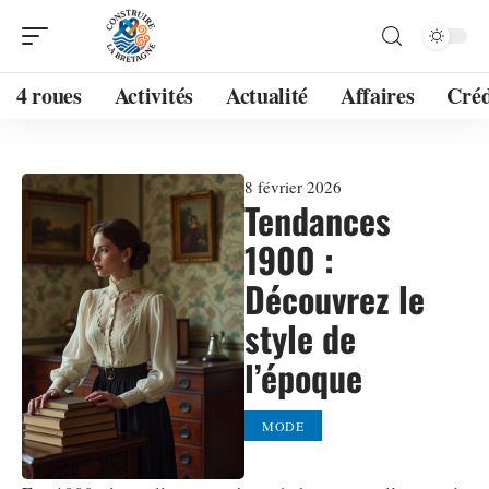
4 roues
Activités
Actualité
Affaires
Créd
8 février 2026
Tendances
1900 :
Découvrez le
style de
l’époque
MODE