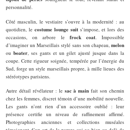
personnalité.
Côté masculin, le vestiaire s’ouvre à la modernité : au
costume lounge suit
quotidien, le
s’impose, et lors des
frock coat
occasions, on arbore le
. Impossible
melon
d’imaginer un Marseillais stylé sans son chapeau,
boater
ou
, ses gants et un gilet ajusté jusque dans la
coupe. Cette rigueur soignée, tempérée par l’énergie du
Sud, forge un style marseillais propre, à mille lieues des
stéréotypes parisiens.
sac à main
Autre détail révélateur : le
fait son chemin
chez les femmes, discret témoin d’une mobilité nouvelle.
Les gants n’ont rien d’un accessoire oublié : leur
présence certifie un niveau de raffinement affirmé.
Photographies anciennes et collections muséales
témoignent d’un art de la parure qui va bien au-delà de