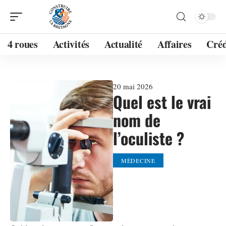
4 roues
Activités
Actualité
Affaires
Créd
20 mai 2026
Quel est le vrai
nom de
l’oculiste ?
MÉDECINE