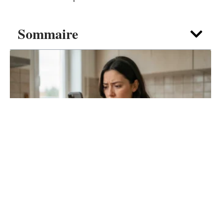
Sommaire
AFFAIRES
Appels inconnus en 05 : comment vérifier
un Indicatif téléphonique 05 ?
4 août 2026
Contact
Mentions Légales
Sitemap