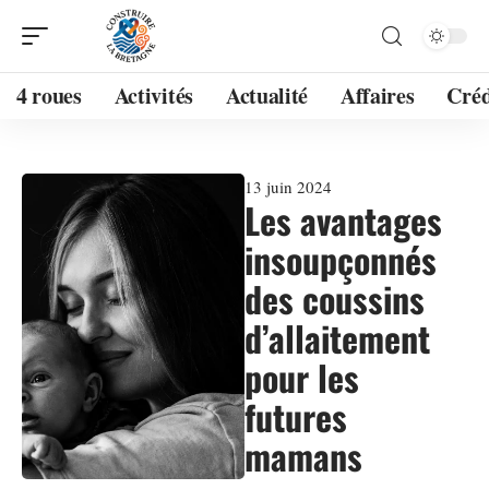
4 roues
Activités
Actualité
Affaires
Créd
13 juin 2024
Les avantages
insoupçonnés
des coussins
d’allaitement
pour les
futures
mamans